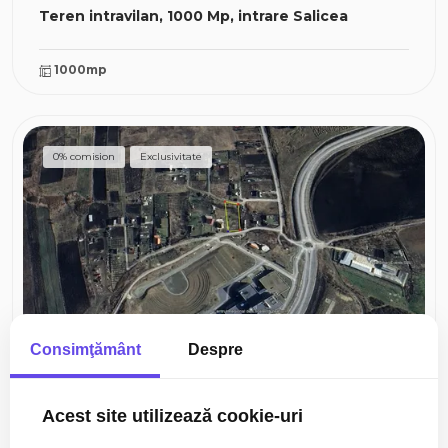
Teren intravilan, 1000 Mp, intrare Salicea
1000mp
0% comision
Exclusivitate
Consimţământ
Despre
199.900€
Cluj-Napoca, Iris
Acest site utilizează cookie-uri
Teren intravilan, 2000 mp, Valea Chintaului