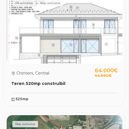
0% comision
Rep. exclusiva
64.000€
Chinteni, Central
64.990€
Teren 520mp construibil
520mp
Rep. exclusiva