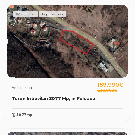
0% comision
Rep. exclusiva
189.990€
Feleacu
230.000€
Teren Intravilan 3077 Mp, in Feleacu
3077mp