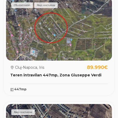
0% comision
Rep. exclusiva
89.990€
Cluj-Napoca, Iris
Teren intravilan 447mp, Zona Giuseppe Verdi
447mp
Rep. exclusiva