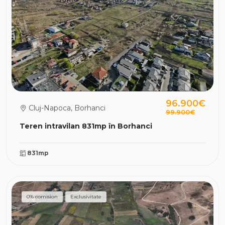
96.900€
Cluj-Napoca, Borhanci
99.900€
Teren intravilan 831mp în Borhanci
831mp
0% comision
Exclusivitate