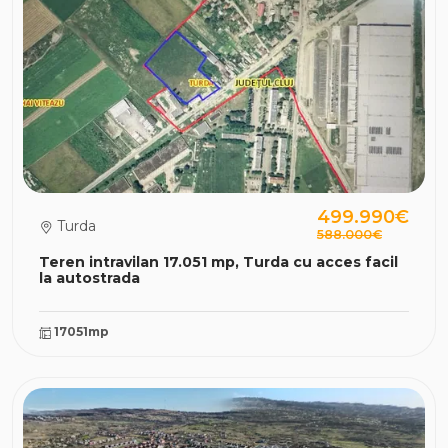
499.990€
Turda
588.000€
Teren intravilan 17.051 mp, Turda cu acces facil
la autostrada
17051mp