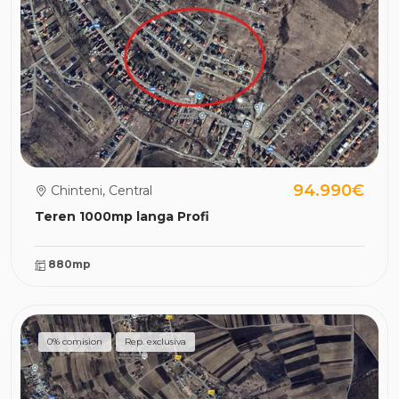
94.990€
Chinteni, Central
Teren 1000mp langa Profi
880mp
0% comision
Rep. exclusiva