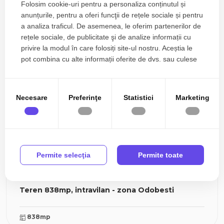
Folosim cookie-uri pentru a personaliza conținutul și
2000mp
anunțurile, pentru a oferi funcţii de rețele sociale și pentru
a analiza traficul. De asemenea, le oferim partenerilor de
rețele sociale, de publicitate şi de analize informații cu
privire la modul în care folosiți site-ul nostru. Aceștia le
pot combina cu alte informații oferite de dvs. sau culese
în urma folosirii serviciilor lor.
Necesare
Preferinţe
Statistici
Marketing
Permite selecţia
Permite toate
149.990€
Cluj-Napoca, Iris
Teren 838mp, intravilan - zona Odobesti
838mp