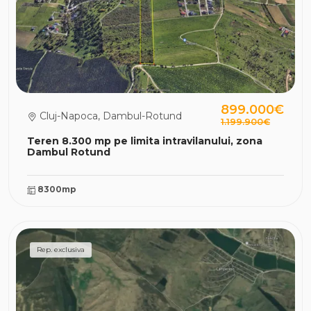
899.000€
Cluj-Napoca, Dambul-Rotund
1.199.900€
Teren 8.300 mp pe limita intravilanului, zona
Dambul Rotund
8300mp
Rep. exclusiva