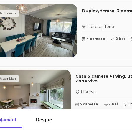
Duplex, terasa, 3 dorm
% comision
Floresti, Terra
4 camere
2 bai
Casa 5 camere + living, u
% comision
Zona Vivo
Floresti
5 camere
2 bai
1
ţământ
Despre