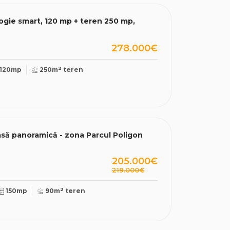
gie smart, 120 mp + teren 250 mp,
278.000€
2
120mp
250m
teren
să panoramică - zona Parcul Poligon
205.000€
219.000€
2
150mp
90m
teren