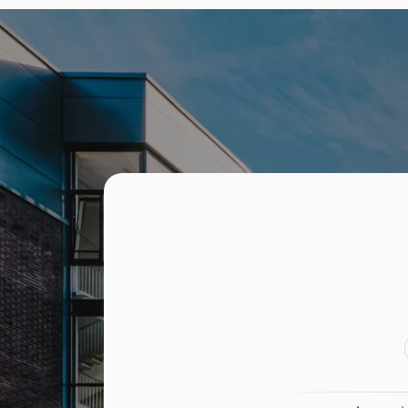
Terenuri de vanzare
Spatii
Terenuri de vanzare in Cluj-Napoca
Spatii b
Terenuri de vanzare in Cluj-Napoca Iris
Spatii b
Terenuri de vanzare in Chinteni
Spatii b
Centru
Terenuri de vanzare in Cluj-Napoca Dambul-
Rotund
Spatii b
Terenuri de vanzare in Feleacu
Spatii b
Terenuri de vanzare in Turda
Spatii b
Horea
Terenuri de vanzare in Apahida
Spatii b
Terenuri de vanzare in Corusu
Dambul
Terenuri de vanzare in Chinteni Ultracentral