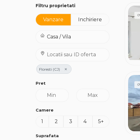
Filtru proprietati
0
Vanzare
Inchiriere
×
Floresti (CJ)
Pret
0
Camere
1
2
3
4
5+
Suprafata