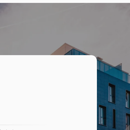
poca
Case de vanzare in Floresti
Case de vanzare in Feleacu
ca Iris
Case de vanzare in Campenesti
poca
Case de vanzare in Cluj-Napoca Someseni
poca
poca
re
Spatii industriale de vanzare
-Napoca
Spatii industriale de vanzare in Baciu
-Napoca
Spatii industriale de vanzare in Cluj-Napoca
hida
-Napoca
-Napoca
-Napoca
icoara