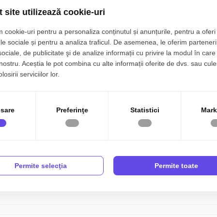
 site utilizează cookie-uri
Unitate Duplex, 172 mp
% comision
 cookie-uri pentru a personaliza conținutul și anunțurile, pentru a oferi 
Floresti, Tauti
le sociale și pentru a analiza traficul. De asemenea, le oferim parteneri
sociale, de publicitate şi de analize informații cu privire la modul în care 
4 camere
3 bai
 nostru. Aceștia le pot combina cu alte informații oferite de dvs. sau cule
osirii serviciilor lor.
sare
Preferinţe
Statistici
Mark
Casă individuală 150mp cu
% comision
Rep. exclusiva
Cluj-Napoca |
Floresti
Permite selecţia
Permite toate
4 camere
3 bai
150