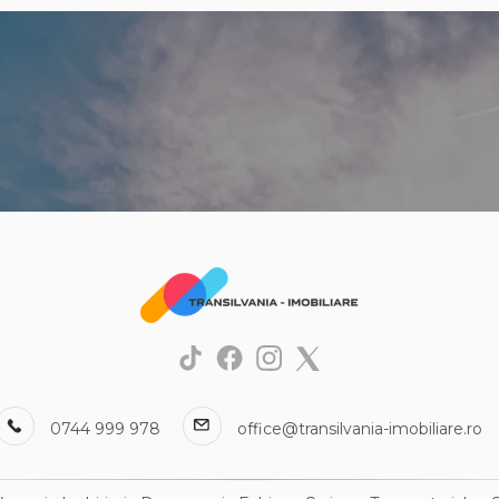
Apartamente de vanzare in Cluj-Na
Gheorgheni
Apartamente de vanzare in Cluj-Napo
Apartamente de vanzare in Cluj-Na
Centru
Apartamente de vanzare in Cluj-Na
Zorilor
Apartamente de vanzare in Cluj-Na
Intre Lacuri
 birouri de vanzare
Spatii comerciale de vanza
irouri de vanzare in Cluj-Napoca
Spatii comerciale de vanzare in Cluj
irouri de vanzare in Cluj-Napoca Iris
Spatii comerciale de vanzare in Cluj
Centru
irouri de vanzare in Cluj-Napoca
Spatii comerciale de vanzare in Apa
irouri de vanzare in Apahida
Spatii comerciale de vanzare in Cluj
irouri de vanzare in Cluj-Napoca
Spatii comerciale de vanzare in Cluj
Marasti
irouri de vanzare in Cluj-Napoca
0744 999 978
office@transilvania-imobiliare.ro
Spatii comerciale de vanzare in Cluj
Buna-Ziua
irouri de vanzare in Cluj-Napoca
-Rotund
Spatii comerciale de vanzare in Sann