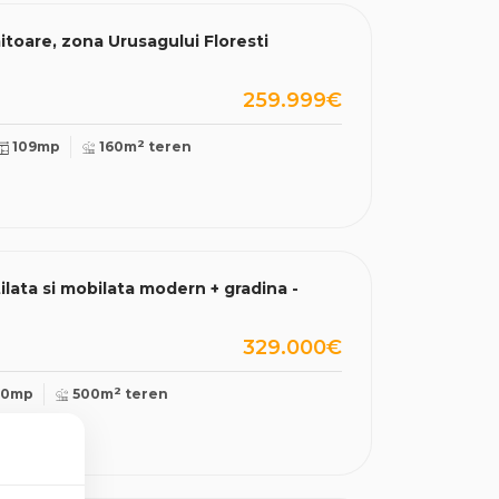
itoare, zona Urusagului Floresti
259.999€
2
109mp
160m
teren
tilata si mobilata modern + gradina -
329.000€
2
20mp
500m
teren