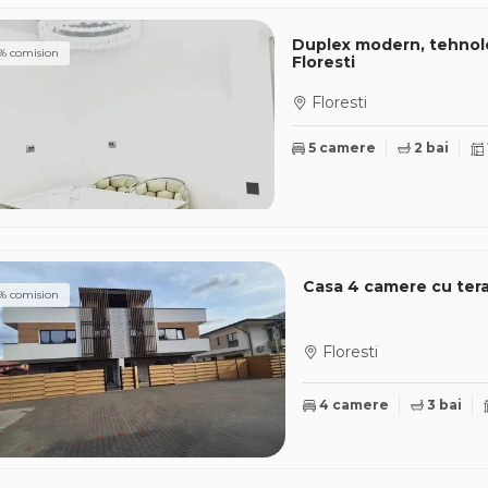
Duplex modern, tehnolo
% comision
Floresti
Floresti
5 camere
2 bai
Casa 4 camere cu tera
% comision
Floresti
4 camere
3 bai