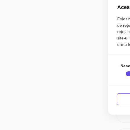
Acest
0
Folosim
de rețe
rețele 
site-ul
urma fol
Nece
0