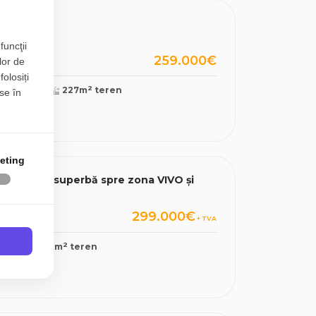
, Floresti
funcţii
259.000€
lor de
folosiți
2
172mp
227m
teren
se în
eting
 panoramă superbă spre zona VIVO și
299.000€
+ TVA
2
mp
200m
teren