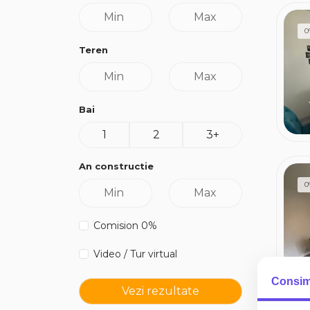
0
Teren
Bai
1
2
3+
An constructie
0
Comision 0%
Video / Tur virtual
Consim
Vezi rezultate