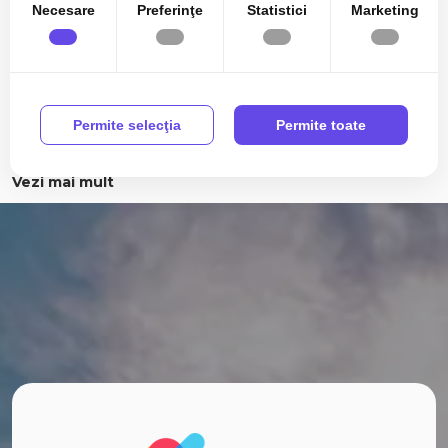
Necesare
Preferinţe
Statistici
Marketing
Apartamente de vanzare
Apartamente de vanzare in Cluj-Napoca
Apartamente de vanzare in Floresti
Apartamente de vanzare in Apahida
Apartamente de vanzare in Cluj-Napoca Manastur
Permite selecţia
Permite toate
Apartamente de vanzare in Cluj-Napoca Marasti
Apartamente de vanzare in Cluj-Napoca Gheorgheni
Vezi mai mult
Apartamente de vanzare in Cluj-Napoca Iris
Apartamente de vanzare in Cluj-Napoca Centru
Apartamente de vanzare in Cluj-Napoca Zorilor
Apartamente de vanzare in Cluj-Napoca Intre Lacuri
Case de vanzare
Case de vanzare in Cluj-Napoca
Case de vanzare in Chinteni
Case de vanzare in Dezmir
Case de vanzare in Cluj-Napoca Iris
Case de vanzare in Cluj-Napoca Dambul-Rotund
Case de vanzare in Apahida