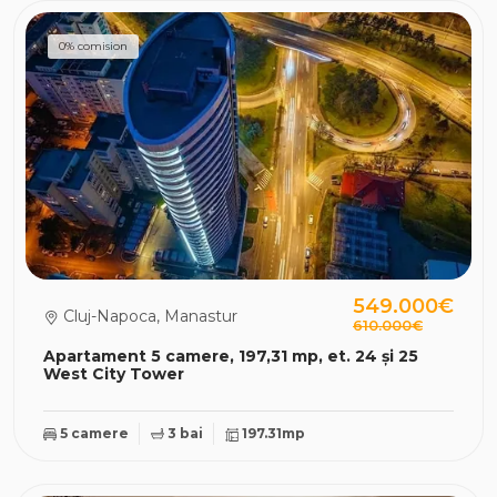
0% comision
549.000€
Cluj-Napoca, Manastur
610.000€
Apartament 5 camere, 197,31 mp, et. 24 și 25
West City Tower
5 camere
3 bai
197.31mp