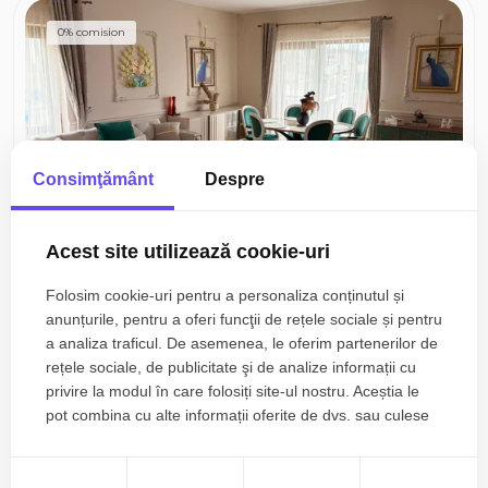
0% comision
Consimţământ
Despre
Acest site utilizează cookie-uri
459.500€
Cluj-Napoca, Gruia
Folosim cookie-uri pentru a personaliza conținutul și
anunțurile, pentru a oferi funcţii de rețele sociale și pentru
Penthouse 5 camere, 230 mp, Gruia – vilă
exclusivistă, terasă 50 mp
a analiza traficul. De asemenea, le oferim partenerilor de
rețele sociale, de publicitate şi de analize informații cu
privire la modul în care folosiți site-ul nostru. Aceștia le
5 camere
3 bai
230mp
pot combina cu alte informații oferite de dvs. sau culese
în urma folosirii serviciilor lor.