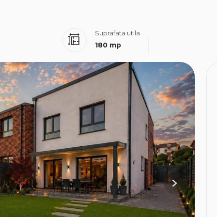
Suprafata utila
180 mp
Next