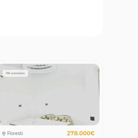
0% comision
278.000€
Floresti