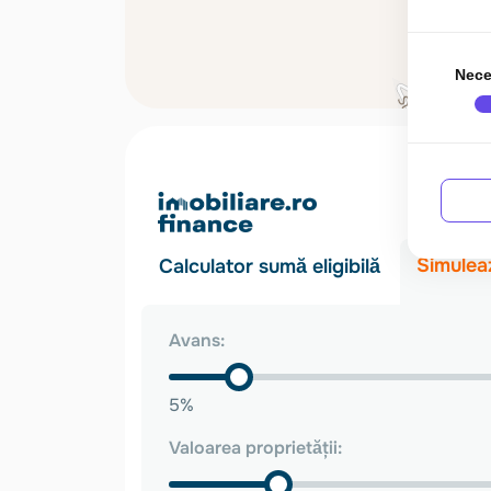
Sistem automatizat de irigare pentru gazon
Amenajări exterioare
Terasă acoperită de aproximativ 21 mp (7 x 3 m)
Zonă de relaxare în spatele casei
Nece
Gazon tip rulou
Zonă pregătită pentru barbeque
Parcare acoperită
Locuri de parcare exterioare amenajate
Porți electrice automatizate
Pregătire pentru stație de încărcare auto electr
Avantaje
✓ Standard NZEB – consum redus de energie
✓ Panouri fotovoltaice și baterii de stocare
✓ Încălzire în pardoseală TECE
✓ Subsol de 50 mp
✓ Pod pentru depozitare
✓ Teren de aproximativ 300 mp
✓ Zonă liniștită, cu acces rapid spre Cluj-Napoca
✓ Costuri reduse de întreținere
Pentru informații suplimentare și programarea un
ID Extern: P4050