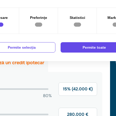
sare
Preferinţe
Statistici
Mark
Permite selecţia
Permite toate
ică
ei vizionări, vă invităm să ne contactați.