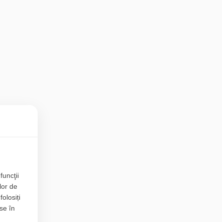
funcţii
lor de
folosiți
se în