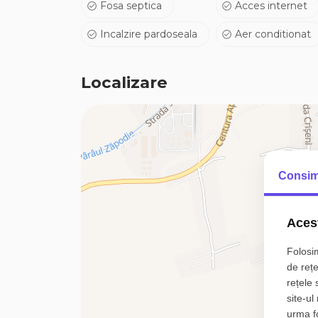
Spălătorie
Fosa septica
Acces internet
Spațiu hobby
Incalzire pardoseala
Aer conditionat
Spații de depozitare
Eficiență energetică și dotări premium
Locuința este proiectată pentru costuri reduse 
Localizare
energetică.
Panouri fotovoltaice instalate
Baterii pentru stocarea energiei – 10 kW
Boiler electric alimentat din sistemul fotovoltaic
Încălzire în pardoseală TECE pe întreaga suprafa
Sistem electric Smart Home
Consim
Tâmplărie Salamander cu geam termoizolant și 
Izolație exterioară cu polistiren de 15 cm
Izolație cu celuloză de 20 cm
Acest
Glafuri exterioare din granit
Cărămidă aparentă tratată pentru o mai bună ven
Folosim
Sistem inteligent de gestionare a apei
de rețe
Bazin de colectare apă de 3.000 litri
rețele 
Alimentare din izvoarele identificate la săpătură 
site-ul
Pompe inteligente pentru distribuție
urma fol