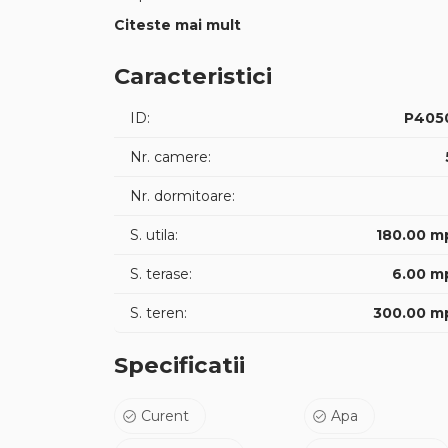
stația de autobuz și la circa 15 minute de centru
Citeste mai mult
Suprafață și teren
180 mp utili
Caracteristici
Subsol generos de 50 mp
Pod pentru depozitare de aproximativ 30 mp
ID:
P405
Teren în suprafață de aproximativ 300 mp
Curte și spațiu verde amenajat
Nr. camere:
Compartimentare
Parter
Nr. dormitoare:
Living spațios de aproximativ 30 mp
S. utila:
180.00 m
Bucătărie separată
Birou / dormitor
S. terase:
6.00 m
Baie
Spațiu de depozitare
S. teren:
300.00 m
Etaj
3 dormitoare
Specificatii
Dormitor matrimonial cu dressing
2 băi
Subsol
Curent
Apa
Cameră tehnică