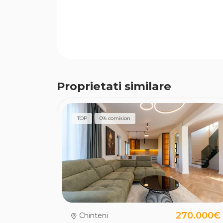
Proprietati similare
TOP
0% comision
270.000€
Chinteni