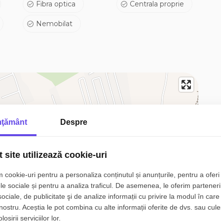
Fibra optica
Centrala proprie
Nemobilat
de exploatare și un grad ridicat de independență
ță
ţământ
Despre
montaj profesional
 site utilizează cookie-uri
tilare a pereților
 cookie-uri pentru a personaliza conținutul și anunțurile, pentru a oferi 
le sociale și pentru a analiza traficul. De asemenea, le oferim parteneri
sociale, de publicitate şi de analize informații cu privire la modul în care 
și apă pluvială
 nostru. Aceștia le pot combina cu alte informații oferite de dvs. sau cule
osirii serviciilor lor.