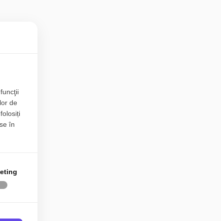
funcţii
lor de
folosiți
se în
eting