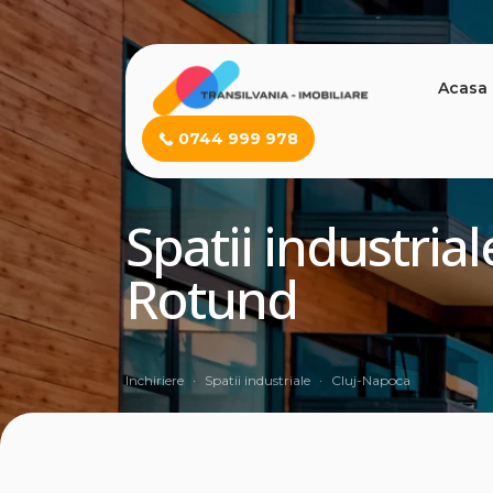
Acasa
0744 999 978
Spatii industria
Rotund
Inchiriere
Spatii industriale
Cluj-Napoca