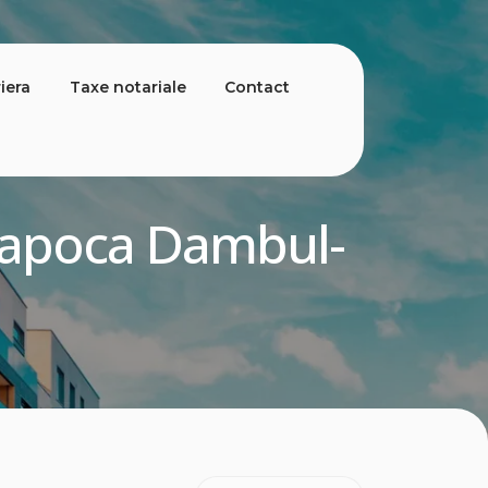
iera
Taxe notariale
Contact
j-Napoca Dambul-