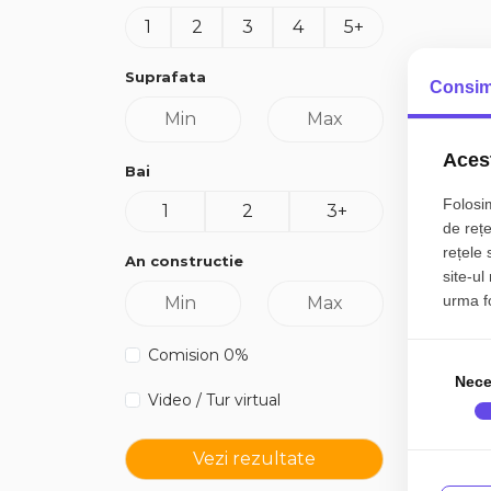
1
2
3
4
5+
Suprafata
Consim
Acest
Bai
Folosim
1
2
3+
de rețe
rețele 
An constructie
site-ul
urma fol
Comision 0%
Nece
Video / Tur virtual
Vezi rezultate