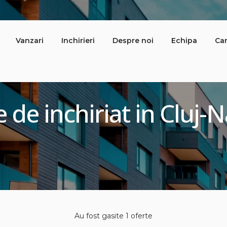
Vanzari
Inchirieri
Despre noi
Echipa
Car
le de inchiriat in Clu
Au fost gasite 1 oferte