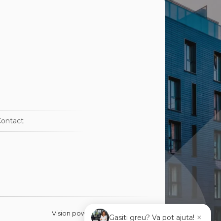
at
j-Napoca
j-Napoca
u
ti
j-Napoca
ontact
Vision powered
ImmoFlux
×
Gasiti greu? Va pot ajuta!