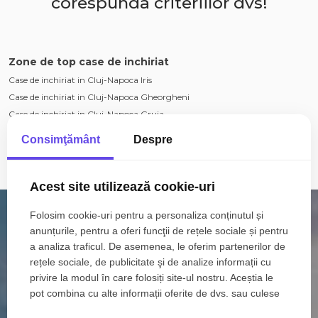
corespunda criteriilor dvs!
Zone de top case de inchiriat
Case de inchiriat in Cluj-Napoca Iris
Case de inchiriat in Cluj-Napoca Gheorgheni
Case de inchiriat in Cluj-Napoca Gruia
Case de inchiriat in Cluj-Napoca Campului
Consimţământ
Despre
Case de inchiriat in Cluj-Napoca Borhanci
Vezi mai mult
Case de inchiriat in Cluj-Napoca Zorilor
Acest site utilizează cookie-uri
Numar de camere case de inchiriat
Folosim cookie-uri pentru a personaliza conținutul și
Case de inchiriat 4 camere
anunțurile, pentru a oferi funcţii de rețele sociale și pentru
Case de inchiriat 5 camere
a analiza traficul. De asemenea, le oferim partenerilor de
Apartamente de inchiriat
rețele sociale, de publicitate şi de analize informații cu
Apartamente de inchiriat in Cluj-Napoca
privire la modul în care folosiți site-ul nostru. Aceștia le
Apartamente de inchiriat in Cluj-Napoca Manastur
pot combina cu alte informații oferite de dvs. sau culese
Apartamente de inchiriat in Cluj-Napoca Marasti
în urma folosirii serviciilor lor.